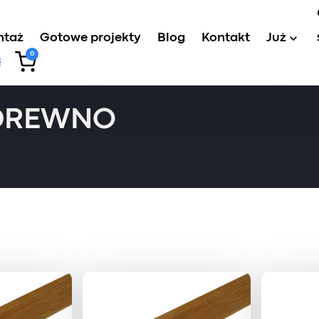
ntaż
Gotowe projekty
Blog
Kontakt
Już
0
a drewno
 DREWNO