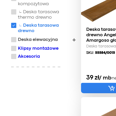
kompozytowa
Deska tarasowa
thermo drewno
Deska tarasowa
Deska taras
drewno
drewno Ange
Deska elewacyjna
Amargoso gł
Deska tarasow
Klipsy montażowe
SKU:
55584/0015
Akcesoria
39
zł
/ mb
n