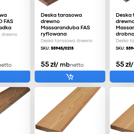
owa
Deska tarasowa
Deska 
D FAS
drewno
drewn
adka
Massaranduba FAS
Massar
ryflowana
drobno
a drewno
Deska tarasowa drewno
Deska t
SKU:
55945/0215
SKU:
559
55
zł
55
zł
/ mb
netto
netto