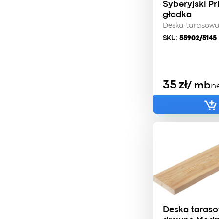
Syberyjski P
gładka
Deska tarasow
SKU:
55902/5145
35
zł
/ mb
n
Deska taras