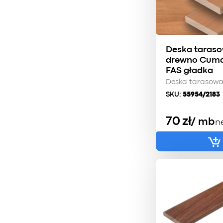
Deska taras
drewno Cuma
FAS gładka
Deska tarasow
SKU:
55954/2183
70
zł
/ mb
n