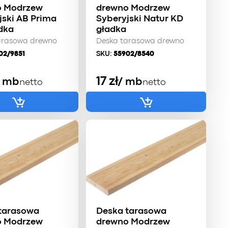
o Modrzew
drewno Modrzew
jski AB Prima
Syberyjski Natur KD
dka
gładka
arasowa drewno
Deska tarasowa drewno
02/9851
SKU:
55902/8540
17
zł
/ mb
/ mb
netto
netto
tarasowa
Deska tarasowa
o Modrzew
drewno Modrzew