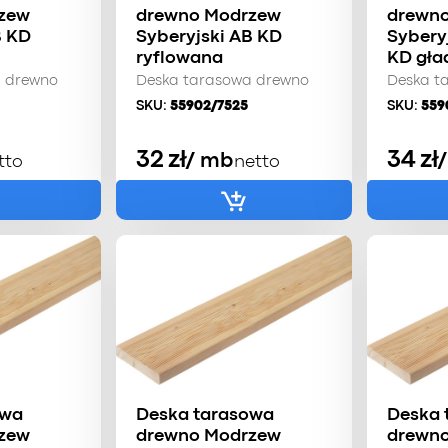
zew
drewno Modrzew
drewn
B KD
Syberyjski AB KD
Sybery
ryflowana
KD gła
a drewno
Deska tarasowa drewno
Deska t
SKU:
55902/7525
SKU:
559
32
zł
34
zł
/ mb
tto
netto
owa
Deska tarasowa
Deska 
zew
drewno Modrzew
drewn