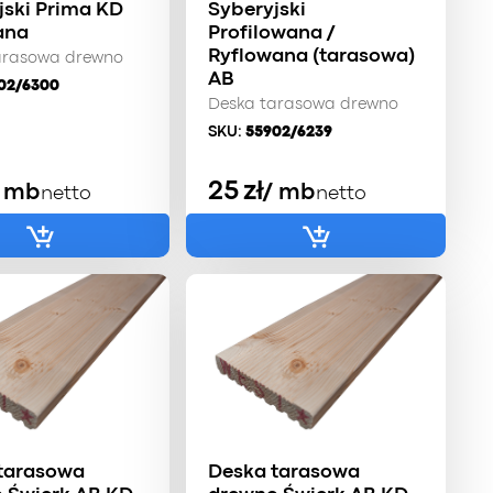
jski Prima KD
Syberyjski
ana
Profilowana /
Ryflowana (tarasowa)
arasowa drewno
AB
02/6300
Deska tarasowa drewno
SKU:
55902/6239
25
zł
/ mb
/ mb
netto
netto
tarasowa
Deska tarasowa