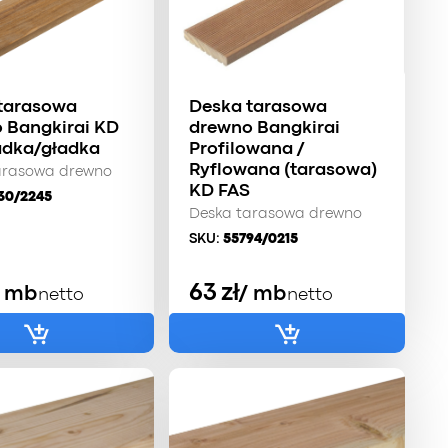
tarasowa
Deska tarasowa
 Bangkirai KD
drewno Bangkirai
adka/gładka
Profilowana /
Ryflowana (tarasowa)
arasowa drewno
KD FAS
30/2245
Deska tarasowa drewno
SKU:
55794/0215
63
zł
/ mb
/ mb
netto
netto