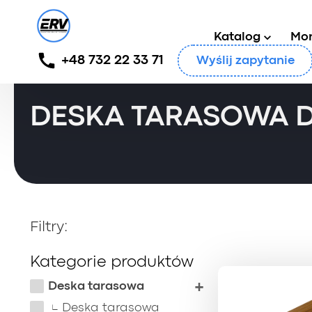
Katalog
Mo
Główny
/
Produkty
/
Deska tarasowa
/
Deska tarasow
+48 732 22 33 71
Wyślij zapytanie
DESKA TARASOWA
Filtry:
Kategorie produktów
Deska tarasowa
Deska tarasowa