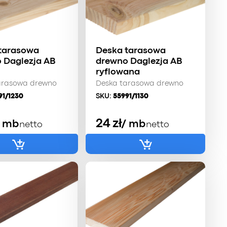
tarasowa
Deska tarasowa
 Daglezja AB
drewno Daglezja AB
ryflowana
arasowa drewno
Deska tarasowa drewno
91/1230
SKU:
55991/1130
24
zł
/ mb
/ mb
netto
netto