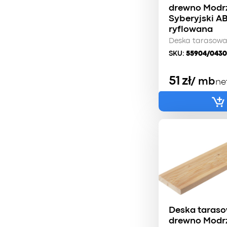
drewno Modr
Syberyjski A
ryflowana
Deska tarasow
SKU:
55904/0430
51
zł
/ mb
ne
Deska taras
drewno Modr