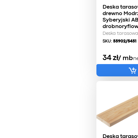
Deska taras
drewno Modr
Syberyjski A
drobnoryflo
Deska tarasow
SKU:
55902/5451
34
zł
/ mb
n
Deska taras