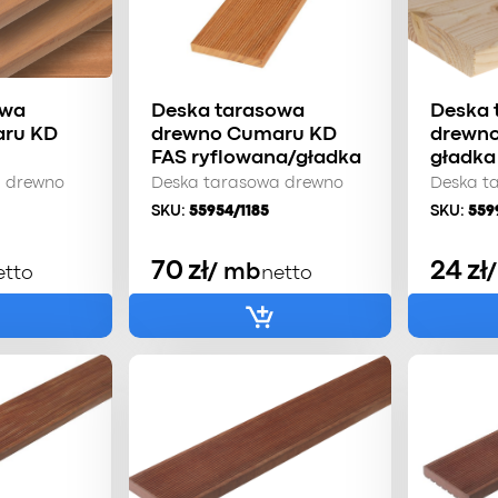
owa
Deska tarasowa
Deska 
ru KD
drewno Cumaru KD
drewno
FAS ryflowana/gładka
gładka
a drewno
Deska tarasowa drewno
Deska t
SKU:
55954/1185
SKU:
559
70
zł
24
zł
/ mb
etto
netto