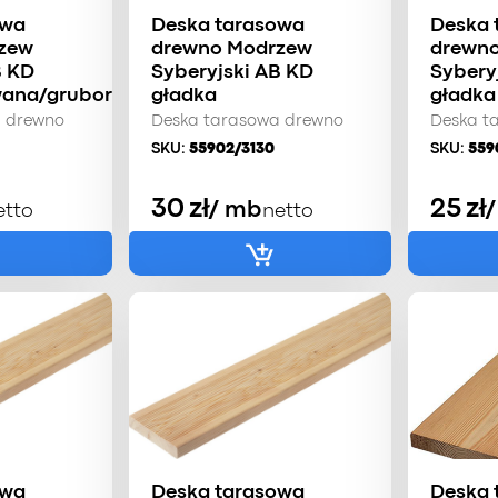
owa
Deska tarasowa
Deska 
zew
drewno Modrzew
drewn
B KD
Syberyjski AB KD
Sybery
wana/gruboryflowana
gładka
gładka
a drewno
Deska tarasowa drewno
Deska t
SKU:
55902/3130
SKU:
559
30
zł
25
zł
/ mb
etto
netto
owa
Deska tarasowa
Deska 