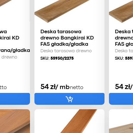
owa
Deska tarasowa
Deska 
irai KD
drewno Bangkirai KD
drewno
FAS gładka/gładka
FAS gł
wana/gładka
Deska tarasowa drewno
Deska t
a drewno
SKU:
55930/2275
SKU:
559
54
zł
54
zł
/ mb
tto
netto