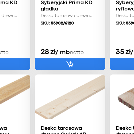
rima KD
Syberyjski Prima KD
Sybery
gładka
ryflow
a drewno
Deska tarasowa drewno
Deska t
SKU:
55902/6120
SKU:
559
28
zł
35
zł
/ mb
etto
netto
owa
Deska tarasowa
Deska 