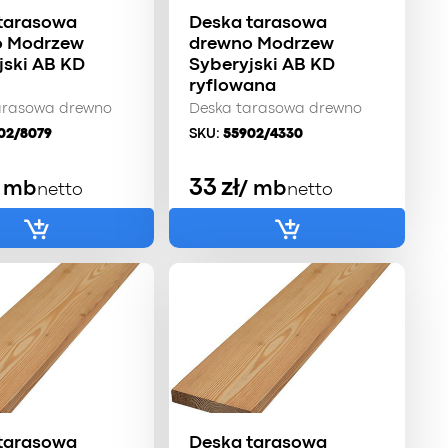
tarasowa
Deska tarasowa
o Modrzew
drewno Modrzew
jski AB KD
Syberyjski AB KD
ryflowana
arasowa drewno
Deska tarasowa drewno
02/8079
SKU:
55902/4330
33
zł
/ mb
/ mb
netto
netto
tarasowa
Deska tarasowa