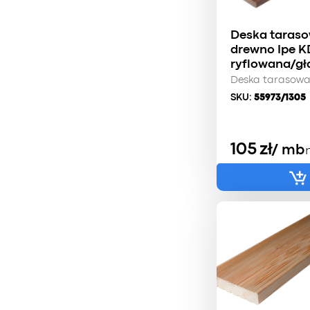
Deska taras
drewno Ipe K
ryflowana/gł
Deska tarasow
SKU:
55973/1305
105
zł
/ mb