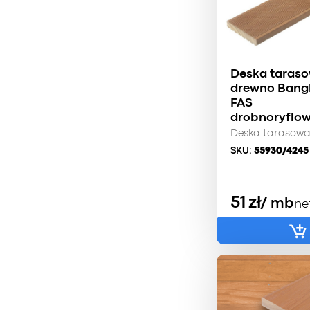
Deska taras
drewno Bangk
FAS
drobnoryflo
Deska tarasow
SKU:
55930/4245
51
zł
/ mb
ne