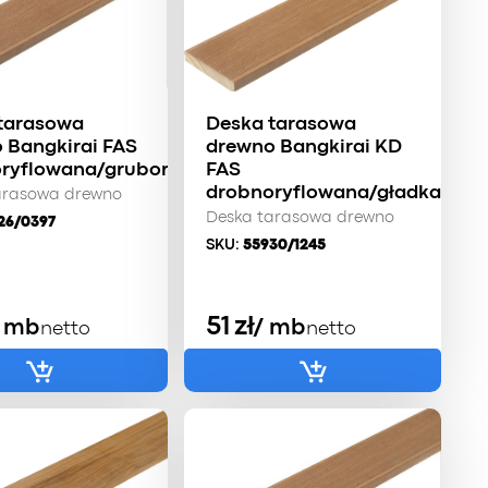
tarasowa
Deska tarasowa
 Bangkirai FAS
drewno Bangkirai KD
ryflowana/gruboryflowana
FAS
drobnoryflowana/gładka
arasowa drewno
Deska tarasowa drewno
26/0397
SKU:
55930/1245
51
zł
/ mb
/ mb
netto
netto