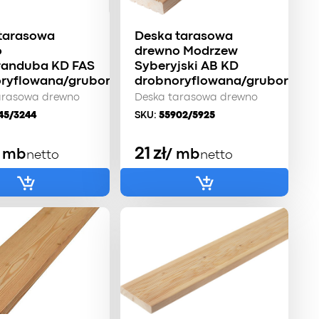
tarasowa
Deska tarasowa
o
drewno Modrzew
anduba KD FAS
Syberyjski AB KD
ryflowana/gruboryflowana
drobnoryflowana/gruboryflo
arasowa drewno
Deska tarasowa drewno
45/3244
SKU:
55902/5925
21
zł
/ mb
/ mb
netto
netto