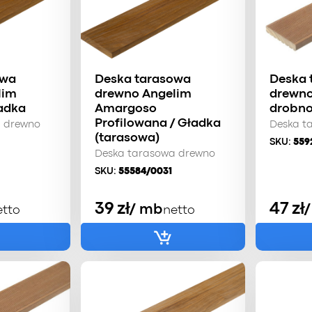
owa
Deska tarasowa
Deska 
lim
drewno Angelim
drewno
adka
Amargoso
drobno
Profilowana / Gładka
a drewno
Deska t
(tarasowa)
SKU:
559
Deska tarasowa drewno
SKU:
55584/0031
39
zł
47
zł
/ mb
etto
netto