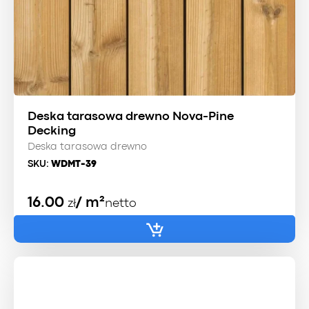
Deska tarasowa drewno Nova-Pine
Decking
Deska tarasowa drewno
SKU:
WDMT-39
16.00
/ m²
zł
netto