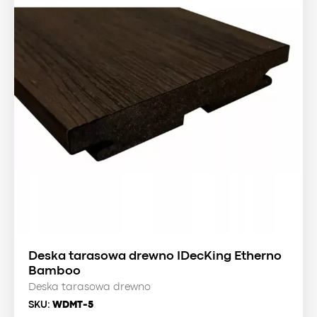
Deska tarasowa drewno IDecKing Etherno
Bamboo
Deska tarasowa drewno
SKU:
WDMT-5