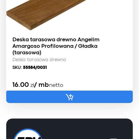
Deska tarasowa drewno Angelim
Amargoso Profilowana / Gładka
(tarasowa)
Deska tarasowa drewno
SKU:
55584/0031
16.00
/ mb
zł
netto