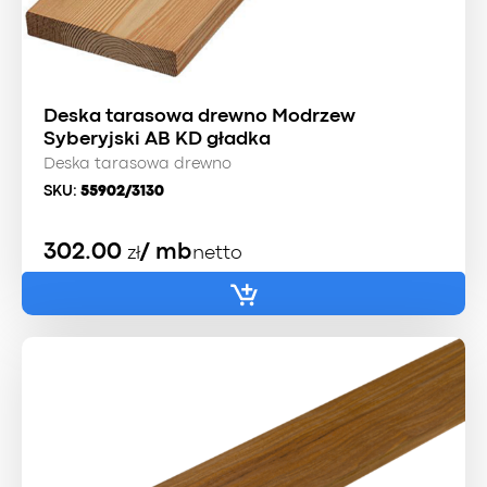
Deska tarasowa drewno Modrzew
Syberyjski AB KD gładka
Deska tarasowa drewno
SKU:
55902/3130
302.00
/ mb
zł
netto