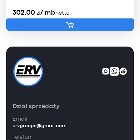
302.00
/ mb
zł
netto
Dział sprzedaży
Email
ervgroupe@gmail.com
Telefon