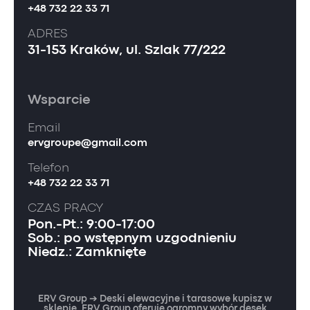
+48 732 22 33 71
ADRES
31-153 Kraków, ul. Szlak 77/222
Wsparcie
Email
ervgroupe@gmail.com
Telefon
+48 732 22 33 71
CZAS PRACY
Pon.-Pt.: 9:00-17:00
Sob.: po wstępnym uzgodnieniu
Niedz.: Zamknięte
ERV Group ➔ Deski elewacyjne i tarasowe kupisz w
sklepie. ERV Group oferuje ogromny wybór desek