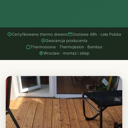
Certyfikowane thermo drewno
Dostawa 48h · cała Polska
Gwarancja producenta
Thermososna · Thermojesion · Bambus
Wrocław · montaż i sklep