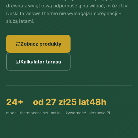
drewna z wyjątkową odpornością na wilgoć, mróz i UV.
Deski tarasowe thermo nie wymagają impregnacji –
służą latami.
Zobacz produkty
Kalkulator tarasu
24+
od 27 zł
25 lat
48h
modeli thermo
cena szt. netto
żywotność
dostawa PL