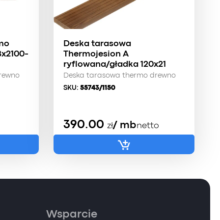
mo
Deska tarasowa
8x2100-
Thermojesion A
ryflowana/gładka 120x21
rewno
Deska tarasowa thermo drewno
SKU:
55743/1150
390.00
/ mb
zł
netto
Wsparcie