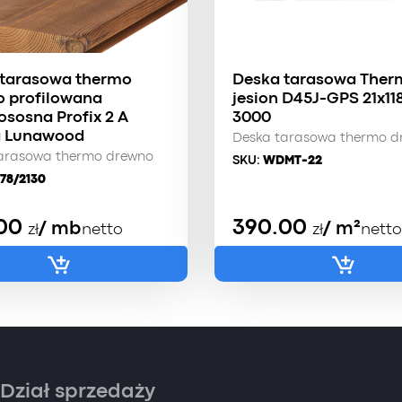
 tarasowa thermo
Deska tarasowa Ther
 profilowana
jesion D45J-GPS 21x11
sosna Profix 2 A
3000
a Lunawood
Deska tarasowa thermo d
arasowa thermo drewno
SKU:
WDMT-22
78/2130
.00
390.00
/ mb
/ m²
zł
netto
zł
netto
Dział sprzedaży