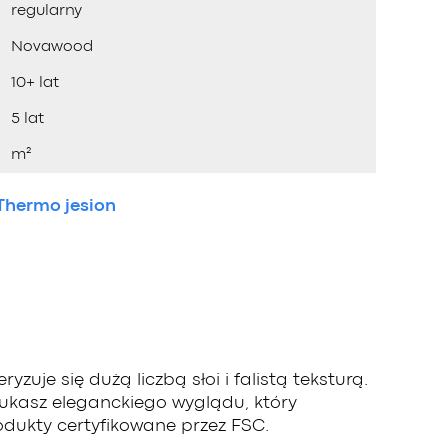
regularny
Novawood
10+ lat
5 lat
m²
Thermo jesion
e się dużą liczbą słoi i falistą teksturą.
szukasz eleganckiego wyglądu, który
odukty certyfikowane przez FSC.