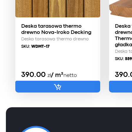
Deska tarasowa thermo
Deska
drewno Nova-Iroko Decking
drewno
Thermo
Deska tarasowa thermo drewno
gładk
SKU:
WDMT-17
Deska t
SKU:
559
390.00
390
/ m²
zł
netto