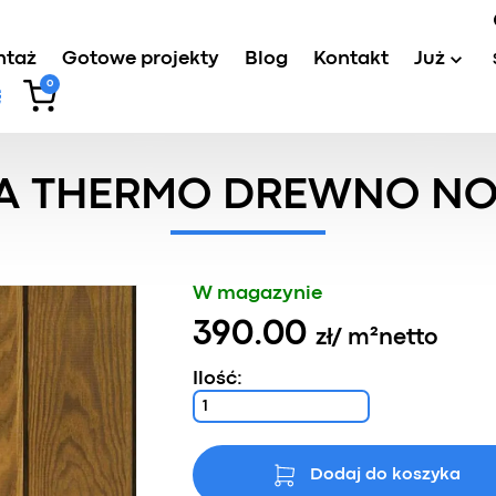
ntaż
Gotowe projekty
Blog
Kontakt
Już
0
wa thermo drewno
/
Deska tarasowa thermo drewno Nova-
A THERMO DREWNO NO
W magazynie
390.00
zł
/ m²
netto
Ilość:
Dodaj do koszyka