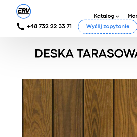
Katalog
Mo
+48 732 22 33 71
Wyślij zapytanie
Główny
/
Produkty
/
Deska tarasowa
/
Deska taraso
DESKA TARASOW