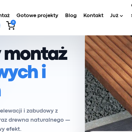
ntaż
Gotowe projekty
Blog
Kontakt
Już
0
y montaż
wych i
h
lewacji i zabudowy z
raz drewna naturalnego —
y efekt.