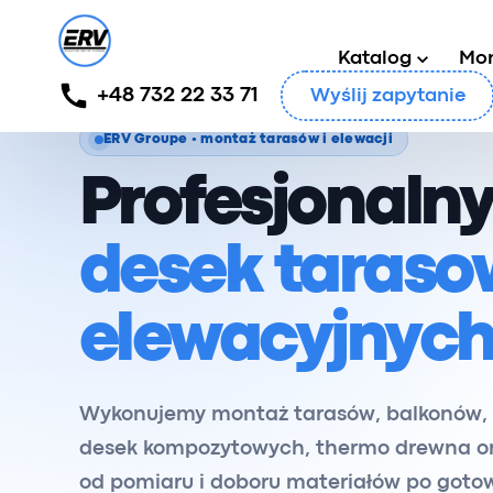
Katalog
Mo
+48 732 22 33 71
Wyślij zapytanie
ERV Groupe • montaż tarasów i elewacji
Profesjonaln
desek taraso
elewacyjnyc
Wykonujemy montaż tarasów, balkonów, e
desek kompozytowych, thermo drewna o
od pomiaru i doboru materiałów po gotow