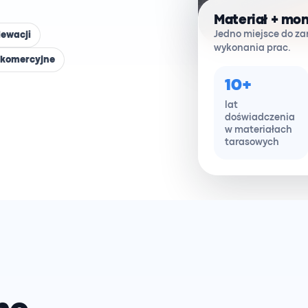
Materiał + mo
Jedno miejsce do za
lewacji
wykonania prac.
i komercyjne
10+
lat
doświadczenia
w materiałach
tarasowych