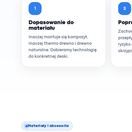
1
2
Dopasowanie do
Popr
materiału
Zachow
Inaczej montuje się kompozyt,
przepł
inaczej thermo drewno i drewno
ryzyko
naturalne. Dobieramy technologię
skrzypi
do konkretnej deski.
Materiały i akcesoria