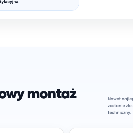
tylacyjna
łowy montaż
Nawet najlep
zostanie źl
techniczny.