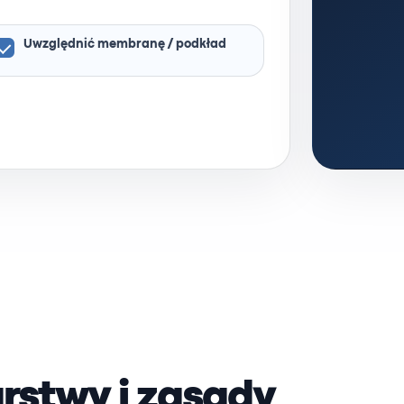
Uwzględnić membranę / podkład
rstwy i zasady