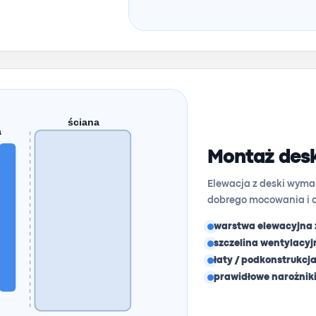
ściana
a
Montaż desk
Elewacja z deski wymag
dobrego mocowania i o
warstwa elewacyjna 
szczelina wentylacyj
łaty / podkonstrukcj
prawidłowe narożniki