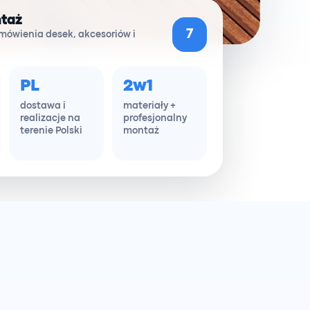
ntaż
7
mówienia desek, akcesoriów i
PL
2w1
dostawa i
materiały +
realizacje na
profesjonalny
terenie Polski
montaż