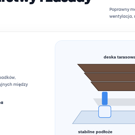
Poprawny mon
wentylacja, 
deska tarasow
spadków,
yjnych między
na
stabilne podłoże