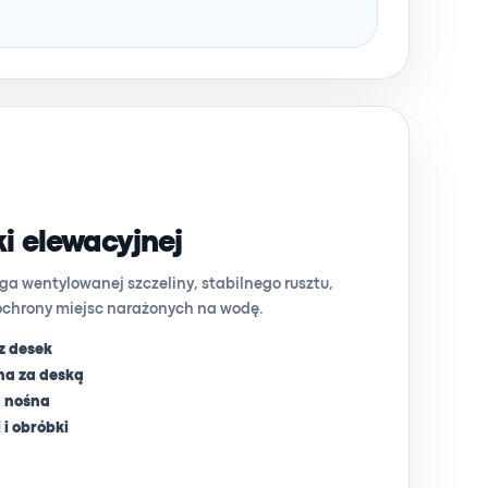
i elewacyjnej
a wentylowanej szczeliny, stabilnego rusztu,
chrony miejsc narażonych na wodę.
z desek
na za deską
a nośna
 i obróbki