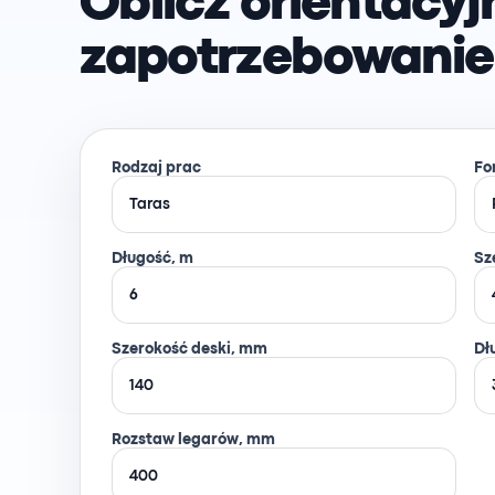
Oblicz orientacyj
zapotrzebowanie 
Rodzaj prac
Fo
Długość, m
Sz
Szerokość deski, mm
Dł
Rozstaw legarów, mm