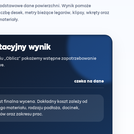
odstawowe dane powierzchni. Wynik pomoże
czbę desek, metry bieżące legarów, klipsy, wkręty oraz
ateriały.
tacyjny wynik
ciu „Oblicz” pokażemy wstępne zapotrzebowanie
we.
czeka na dane
est finalna wycena. Dokładny koszt zależy od
o materiału, rodzaju podłoża, docinek,
ów oraz zakresu prac.