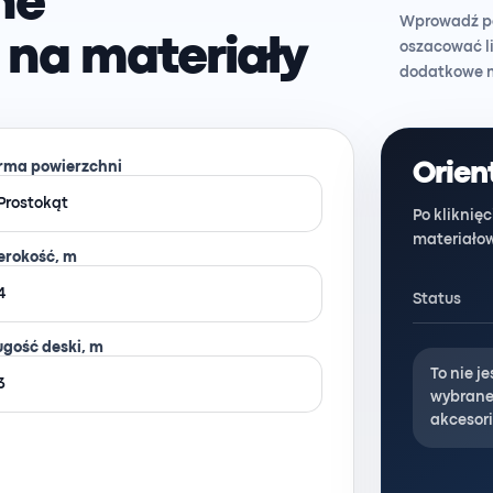
ne
Wprowadź p
na materiały
oszacować li
dodatkowe m
rma powierzchni
Orien
Po kliknię
materiało
erokość, m
Status
ugość deski, m
To nie j
wybraneg
akcesori