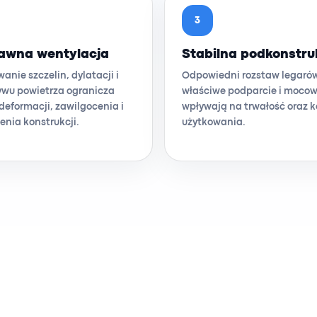
3
awna wentylacja
Stabilna podkonstru
anie szczelin, dylatacji i
Odpowiedni rozstaw legaró
ywu powietrza ogranicza
właściwe podparcie i moco
 deformacji, zawilgocenia i
wpływają na trwałość oraz 
enia konstrukcji.
użytkowania.