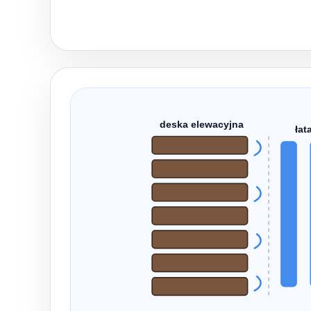
deska elewacyjna
łat