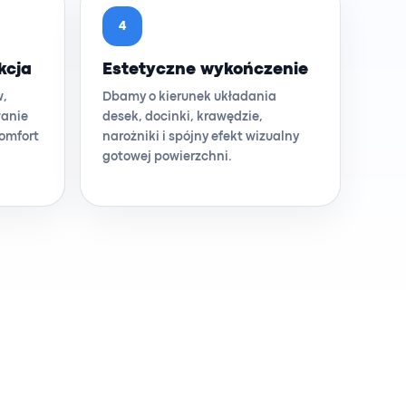
4
kcja
Estetyczne wykończenie
w,
Dbamy o kierunek układania
wanie
desek, docinki, krawędzie,
komfort
narożniki i spójny efekt wizualny
gotowej powierzchni.