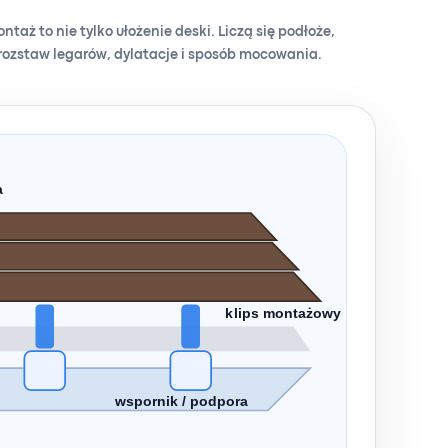
taż to nie tylko ułożenie deski. Liczą się podłoże,
rozstaw legarów, dylatacje i sposób mocowania.
a
klips montażowy
wspornik / podpora