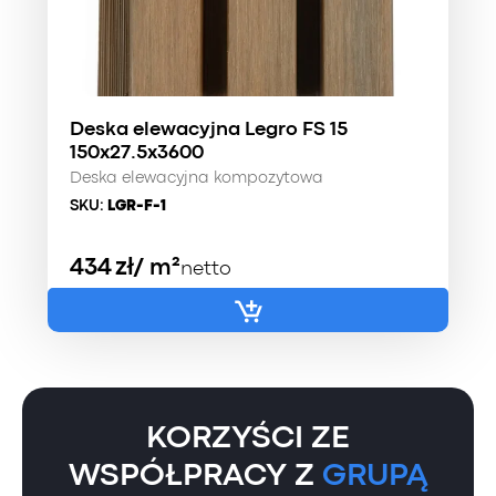
Deska elewacyjna Legro FS 15
150x27.5x3600
Deska elewacyjna kompozytowa
SKU:
LGR-F-1
434
zł
/ m²
netto
KORZYŚCI ZE
WSPÓŁPRACY Z
GRUPĄ