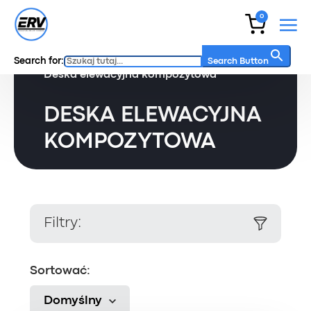
0
Search for:
Główny
/
Produkty
/
Deska elewacyjna
/
Search Button
Deska elewacyjna kompozytowa
DESKA ELEWACYJNA
KOMPOZYTOWA
Filtry:
Sortować:
Domyślny