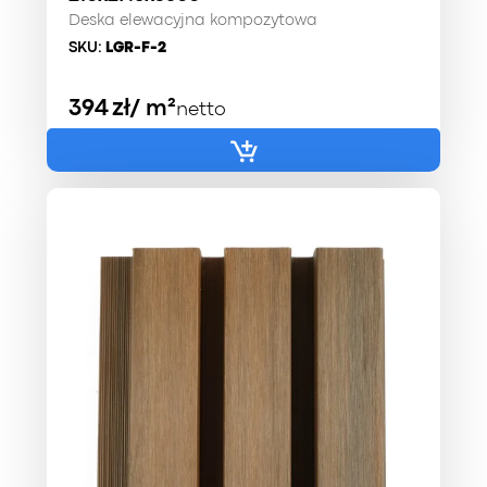
Deska elewacyjna kompozytowa
SKU:
LGR-F-2
394
zł
/ m²
netto