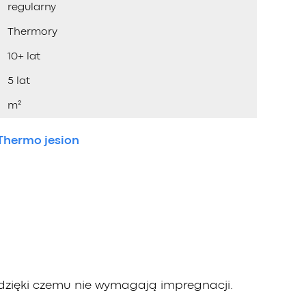
regularny
Thermory
10+ lat
5 lat
m²
Thermo jesion
dzięki czemu nie wymagają impregnacji.