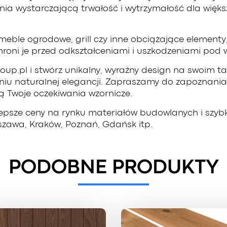
 wystarczającą trwałość i wytrzymałość dla większo
 meble ogrodowe, grill czy inne obciążające elementy
 chroni je przed odkształceniami i uszkodzeniami po
p.pl i stwórz unikalny, wyraźny design na swoim tar
u naturalnej elegancji. Zapraszamy do zapoznania si
ą Twoje oczekiwania wzornicze.
lepsze ceny na rynku materiałów budowlanych i szy
arszawa, Kraków, Poznań, Gdańsk itp.
PODOBNE PRODUKTY