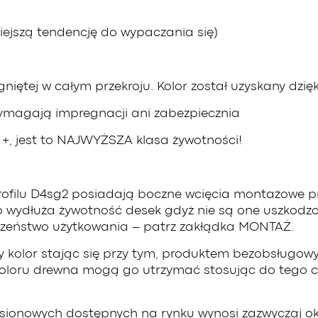
ejszą tendencję do wypaczania się)
gniętej w całym przekroju. Kolor został uzyskany dzi
wymagają impregnacji ani zabezpiecznia
at +, jest to NAJWYŻSZA klasa żywotności!
rofilu D4sg2 posiadają boczne wcięcia montażowe 
 wydłuża żywotność desek gdyż nie są one uszkodzo
eczeństwo użytkowania – patrz zakłądka MONTAŻ.
ty kolor stając się przy tym, produktem bezobsługow
loru drewna mogą go utrzymać stosując do tego ce
nowych dostępnych na rynku wynosi zazwyczaj około 2