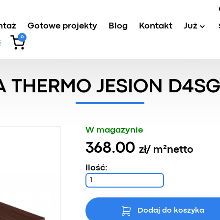
ntaż
Gotowe projekty
Blog
Kontakt
Już
0
wa thermo drewno
/
Deska tarasowa Thermo jesion D4sg2
 THERMO JESION D4SG
W magazynie
368.00
zł
/ m²
netto
Ilość:
Dodaj do koszyka