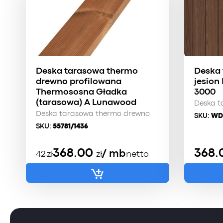
Deska tarasowa thermo
Deska
drewno profilowana
jesion
Thermososna Gładka
3000
(tarasowa) A Lunawood
Deska t
Deska tarasowa thermo drewno
SKU:
WD
SKU:
55781/1436
Pierwotna
Aktualna
368.00
368.
/ mb
42
zł
zł
netto
cena
cena
wynosiła:
wynosi:
42 zł.
37 zł.