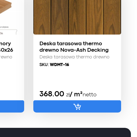
mory
Deska tarasowa thermo
40x26
drewno Nova-Ash Decking
rewno
Deska tarasowa thermo drewno
SKU:
WDMT-16
368.00
/ m²
zł
netto