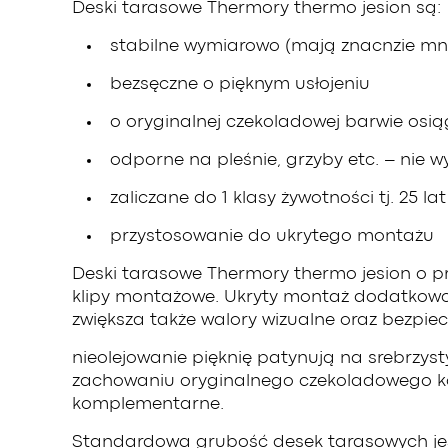
Deski tarasowe Thermory thermo jesion są:
stabilne wymiarowo (mają znacnzie mni
bezsęczne o pięknym usłojeniu
o oryginalnej czekoladowej barwie osią
odporne na pleśnie, grzyby etc. – nie 
zaliczane do 1 klasy żywotności tj. 25 l
przystosowanie do ukrytego montażu
Deski tarasowe Thermory thermo jesion o p
klipy montażowe. Ukryty montaż dodatkowo
zwiększa także walory wizualne oraz bezpi
nieolejowanie pięknię patynują na srebrzys
zachowaniu oryginalnego czekoladowego ko
komplementarne.
Standardowa grubość desek tarasowych jesio