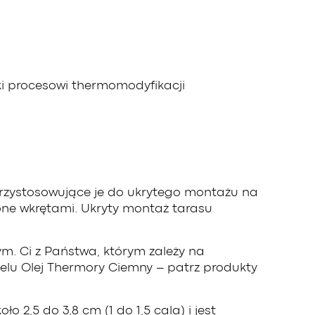
ęki procesowi thermomodyfikacji
przystosowujące je do ukrytego montażu na
ne wkrętami. Ukryty montaż tarasu
ym. Ci z Państwa, którym zależy na
lu Olej Thermory Ciemny – patrz produkty
,5 do 3,8 cm (1 do 1,5 cala) i jest