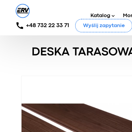
Katalog
Mo
+48 732 22 33 71
Wyślij zapytanie
Główny
/
Produkty
/
Deska tarasowa
/
Deska taraso
DESKA TARASOWA