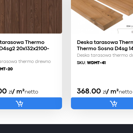
 tarasowa Thermo
Deska tarasowa Ther
 D4sg2 20x132x2100-
Тhermo Sosna D4sg 1
Deska tarasowa thermo d
arasowa thermo drewno
SKU:
WDMT-41
MT-20
00
368.00
/ m²
/ m²
zł
netto
zł
netto