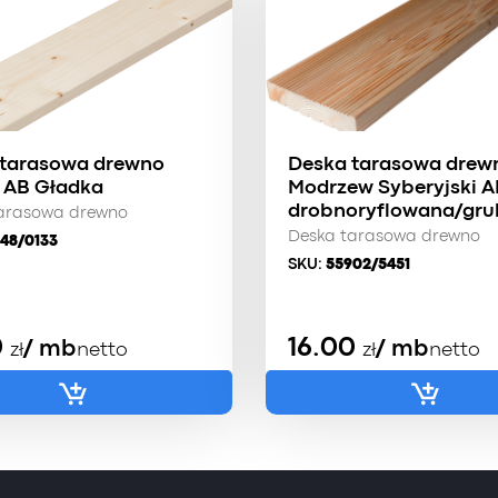
 tarasowa drewno
Deska tarasowa drew
 AB Gładka
Modrzew Syberyjski 
drobnoryflowana/gru
arasowa drewno
Deska tarasowa drewno
48/0133
SKU:
55902/5451
0
16.00
/ mb
/ mb
zł
netto
zł
netto