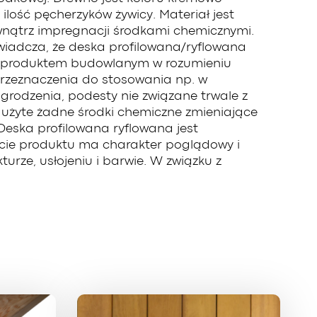
ilość pęcherzyków żywicy. Materiał jest
wnątrz impregnacji środkami chemicznymi.
świadcza, że deska profilowana/ryflowana
t produktem budowlanym w rozumieniu
przeznaczenia do stosowania np. w
grodzenia, podesty nie związane trwale z
y użyte żadne środki chemiczne zmieniające
 Deska profilowana ryflowana jest
jęcie produktu ma charakter poglądowy i
urze, usłojeniu i barwie. W związku z