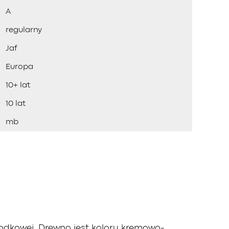
A
regularny
Jaf
Europa
10+ lat
10 lat
mb
odkowej. Drewno jest koloru kremowo-