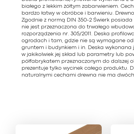
białego z lekkim żółtym zabarwieniem. Cecha
bardzo łatwy w obróbce i barwieniu. Drewn
Zgodnie z normą DIN 350-2 Świerk posiada k
nie jest przeznaczona do trwałego wbudow
rozporządzenia nr. 305/2011. Deska profil
ogrodach i tam, gdzie nie są wymagane odp
gruntem i budynkiem i in. Deska wykonana je
w jakikolwiek jej skład lub parametry lub p
półfabrykatem przeznaczonym do dalszej obr
prezentuje tylko wycinek całego produktu. D
naturalnymi cechami drewna nie ma dwóch 