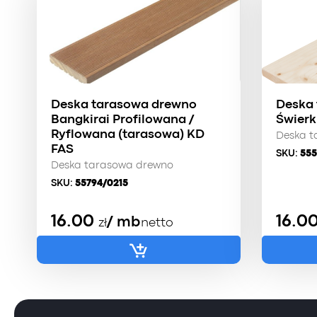
Deska tarasowa drewno
Deska
Bangkirai Profilowana /
Świerk
Ryflowana (tarasowa) KD
Deska t
FAS
SKU:
555
Deska tarasowa drewno
SKU:
55794/0215
16.00
16.0
/ mb
zł
netto