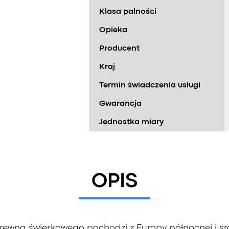
Klasa palności
Opieka
Producent
Kraj
Termin świadczenia usługi
Gwarancja
Jednostka miary
OPIS
ewna świerkowego pochodzi z Europy północnej i śr