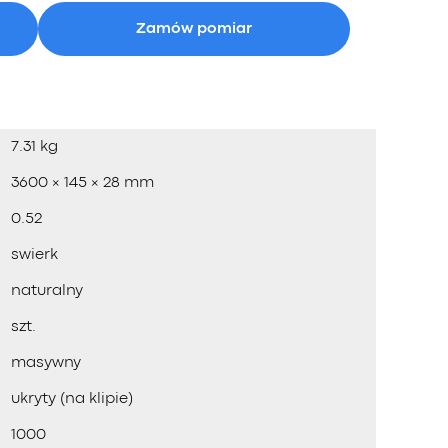
Zamów pomiar
7.31 kg
3600 × 145 × 28 mm
0.52
swierk
naturalny
szt.
masywny
ukryty (na klipie)
1000