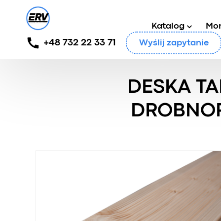
Katalog
Mo
+48 732 22 33 71
Wyślij zapytanie
Główny
/
Produkty
/
Deska tarasowa
/
Deska taraso
DESKA T
DROBNO