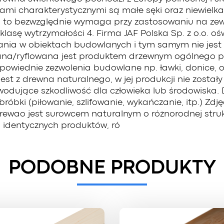
mi charakterystycznymi są małe sęki oraz niewielka 
o to bezwzględnie wymaga przy zastosowaniu na ze
lasę wytrzymałości 4. Firma JAF Polska Sp. z o.o. o
ania w obiektach budowlanych i tym samym nie jes
owana/ryflowana jest produktem drzewnym ogólnego 
owiednie zezwolenia budowlane np. ławki, donice, o
st z drewna naturalnego, w jej produkcji nie został
owodujące szkodliwość dla człowieka lub środowiska.
óbki (piłowanie, szlifowanie, wykańczanie, itp.) Zd
rewao jest surowcem naturalnym o różnorodnej strukt
identycznych produktów, ró
PODOBNE PRODUKTY