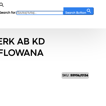
Search for:
Search Button
yflowana/gruboryflowana
RK AB KD
FLOWANA
SKU:
55956/0136