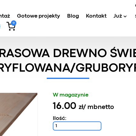
ntaż
Gotowe projekty
Blog
Kontakt
Już
0
wa drewno
/
Deska tarasowa drewno Świerk AB KD drobnor
ARASOWA DREWNO ŚWIE
RYFLOWANA/GRUBORY
W magazynie
16.00
zł
/ mb
netto
Ilość: