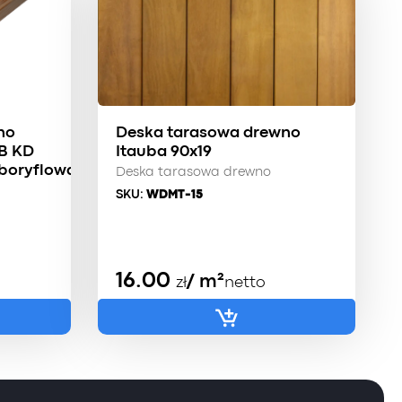
no
Deska tarasowa drewno
AB KD
Itauba 90x19
boryflowana
Deska tarasowa drewno
SKU:
WDMT-15
16.00
/ m²
zł
netto