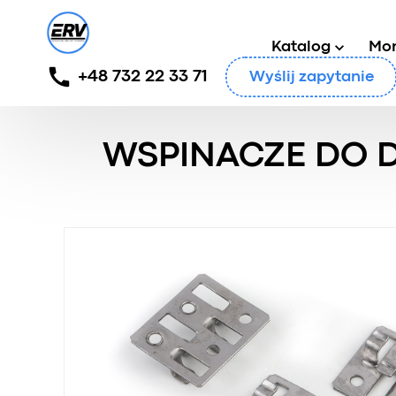
Katalog
Mo
+48 732 22 33 71
Wyślij zapytanie
Główny
/
Produkty
/
Klipsy montażowe
/
Wspinacze d
WSPINACZE DO D