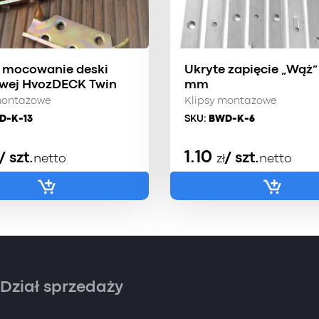
 mocowanie deski
Ukryte zapięcie „Wąż”
wej HvozDECK Twin
mm
montażowe
Klipsy montażowe
D-K-13
SKU:
BWD-K-6
1.10
/ szt.
/ szt.
netto
zł
netto
Dział sprzedaży