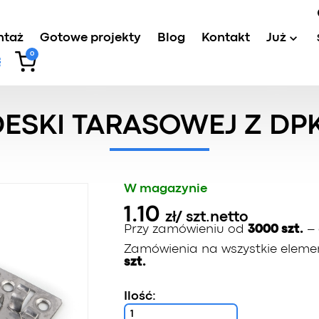
ntaż
Gotowe projekty
Blog
Kontakt
Już
0
o deski tarasowej z DPK (ocynkowane)
ESKI TARASOWEJ Z D
W magazynie
1.10
zł
/ szt.
netto
Przy zamówieniu od
3000 szt.
– 
Zamówienia na wszystkie elemen
szt.
Ilość: