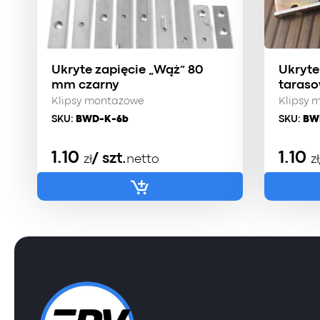
Ukryte zapięcie „Wąż” 80
Ukryte
mm czarny
taraso
Klipsy montażowe
Klipsy 
SKU:
BWD-K-6b
SKU:
BW
1.10
1.10
/ szt.
zł
netto
zł