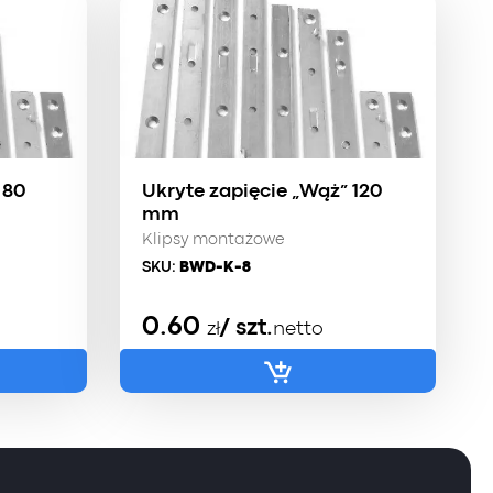
 80
Ukryte zapięcie „Wąż” 120
mm
Klipsy montażowe
SKU:
BWD-K-8
0.60
/ szt.
zł
netto