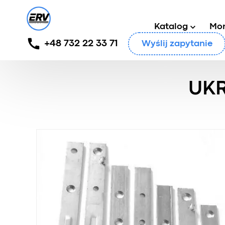
Katalog
Mo
+48 732 22 33 71
Wyślij zapytanie
Główny
/
Produkty
/
Klipsy montażowe
/
Ukryte zapi
UKR