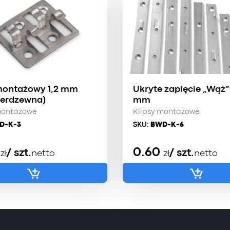
montażowy 1,2 mm
Ukryte zapięcie „Wąż”
nierdzewna)
mm
montażowe
Klipsy montażowe
D-K-3
SKU:
BWD-K-6
0
0.60
/ szt.
/ szt.
zł
netto
zł
netto