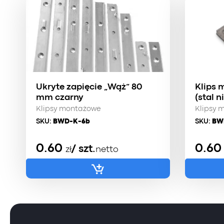
Ukryte zapięcie „Wąż” 80
Klips 
mm czarny
(stal 
Klipsy montażowe
Klipsy 
SKU:
BWD-K-6b
SKU:
BW
0.60
0.6
/ szt.
zł
netto