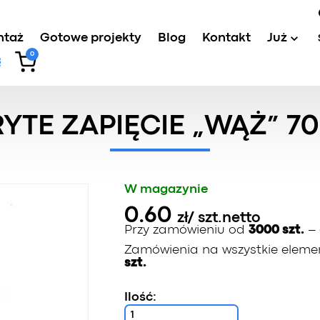
ntaż
Gotowe projekty
Blog
Kontakt
Już
0
ęcie „Wąż” 70 mm
YTE ZAPIĘCIE „WĄŻ” 7
W magazynie
0.60
zł
/ szt.
netto
Przy zamówieniu od
3000 szt.
– 
Zamówienia na wszystkie elemen
szt.
Ilość: