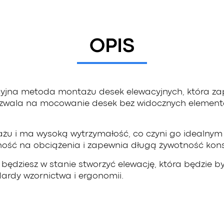
OPIS
jna metoda montażu desek elewacyjnych, która zap
ozwala na mocowanie desek bez widocznych elementów
u i ma wysoką wytrzymałość, co czyni go idealnym 
ść na obciążenia i zapewnia długą żywotność konstr
dziesz w stanie stworzyć elewację, która będzie być
ardy wzornictwa i ergonomii.