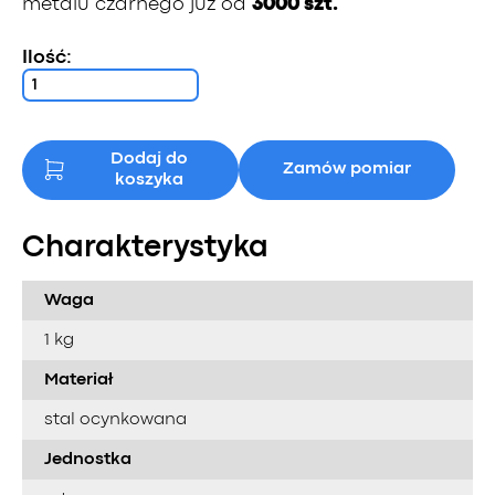
metalu czarnego już od
3000 szt.
Ilość:
Dodaj do
Zamów pomiar
koszyka
Charakterystyka
Waga
1 kg
Materiał
stal ocynkowana
Jednostka