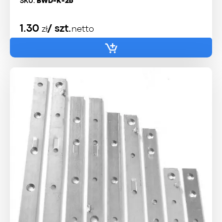
SKU:
BWD-K-2b
1.30
/ szt.
zł
netto