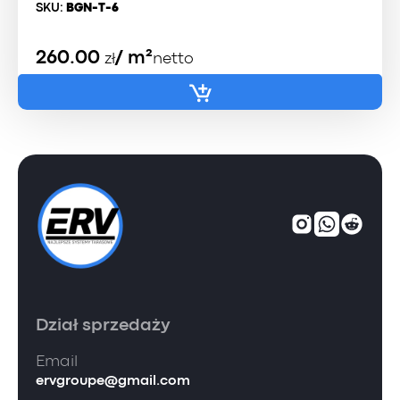
SKU:
BGN-T-6
260.00
/ m²
zł
netto
Dział sprzedaży
Email
ervgroupe@gmail.com