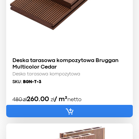
Deska tarasowa kompozytowa Bruggan
Multicolor Cedar
Deska tarasowa kompozytowa
SKU:
BGN-T-3
Pierwotna
Aktualna
260.00
/ m²
480
zł
zł
netto
cena
cena
wynosiła:
wynosi:
480 zł.
415 zł.