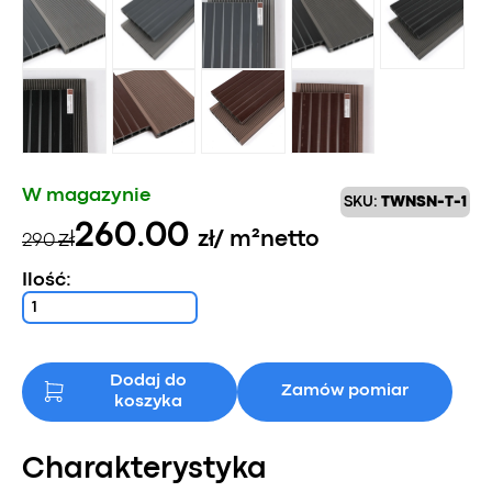
W magazynie
SKU:
TWNSN-T-1
Pierwotna
Aktualna
260.00
zł
zł
/ m²
netto
290
cena
cena
Ilość:
wynosiła:
wynosi:
290 zł.
260 zł.
Dodaj do
Zamów pomiar
koszyka
Charakterystyka