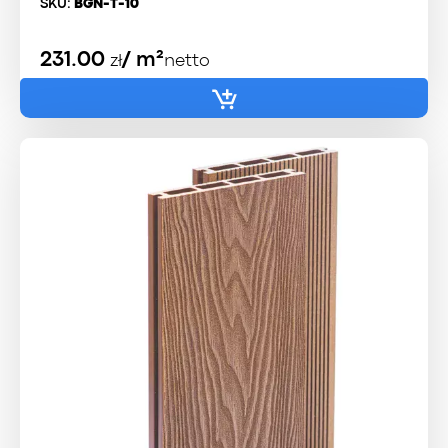
SKU:
BGN-T-10
231.00
/ m²
zł
netto