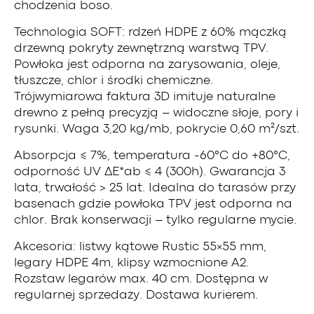
chodzenia boso.
Technologia SOFT: rdzeń HDPE z 60% mączką
drzewną pokryty zewnętrzną warstwą TPV.
Powłoka jest odporna na zarysowania, oleje,
tłuszcze, chlor i środki chemiczne.
Trójwymiarowa faktura 3D imituje naturalne
drewno z pełną precyzją – widoczne słoje, pory i
rysunki. Waga 3,20 kg/mb, pokrycie 0,60 m²/szt.
Absorpcja ≤ 7%, temperatura -60°C do +80°C,
odporność UV ΔE*ab ≤ 4 (300h). Gwarancja 3
lata, trwałość > 25 lat. Idealna do tarasów przy
basenach gdzie powłoka TPV jest odporna na
chlor. Brak konserwacji – tylko regularne mycie.
Akcesoria: listwy kątowe Rustic 55×55 mm,
legary HDPE 4m, klipsy wzmocnione A2.
Rozstaw legarów max. 40 cm. Dostępna w
regularnej sprzedaży. Dostawa kurierem.