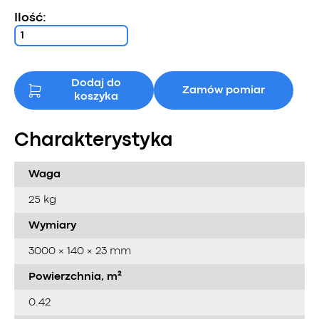
cena
cena
Ilość:
wynosiła:
wynosi:
119 zł.
104.58 zł.
Dodaj do
Zamów pomiar
koszyka
Charakterystyka
Waga
25 kg
Wymiary
3000 × 140 × 23 mm
Powierzchnia, m²
0.42