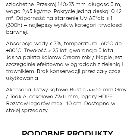
szlachetne. Przekrój 140×23 mm, długość 3 m,
waga 2,65 kg/mb. Pokrycie jedną deską: 0,42
m². Odporność na starzenie UV ΔE*ab ≤ 1
(300h) – najlepszy wynik w kategorii trwałości
barwnej.
Absorpcja wody ≤ 7%, temperatura -60°C do
+80°C. Trwałość > 25 lat, gwarancja 3 lata.
Jasna paleta kolorów Cream mix / Maple jest
szczególnie efektowna w ogrodach z zielenią i
trawnikiem. Brak konserwacji przez cały czas
użytkowania.
Akcesoria: listwy kątowe Rustic 55×55 mm Grey
/ Teak A, cokołowe 72×11 mm, legary HDPE.
Rozstaw legarów max. 40 cm. Dostępna w
stałej sprzedaży.
PODOBNE PRODUKTY