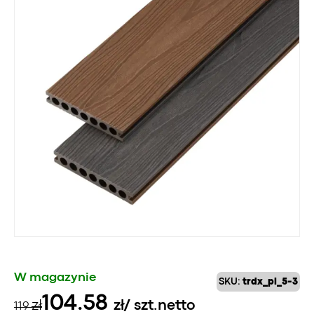
W magazynie
SKU:
trdx_pl_5-3
Pierwotna
Aktualna
104.58
zł
zł
/ szt.
netto
119