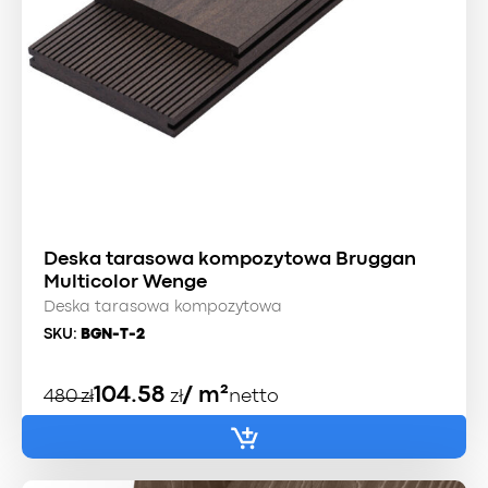
Deska tarasowa kompozytowa Bruggan
Multicolor Wenge
Deska tarasowa kompozytowa
SKU:
BGN-T-2
Pierwotna
Aktualna
104.58
/ m²
480
zł
zł
netto
cena
cena
wynosiła:
wynosi:
480 zł.
415 zł.