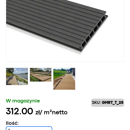
W magazynie
SKU:
GMRT_T_25
312.00
zł
/ m²
netto
Ilość: