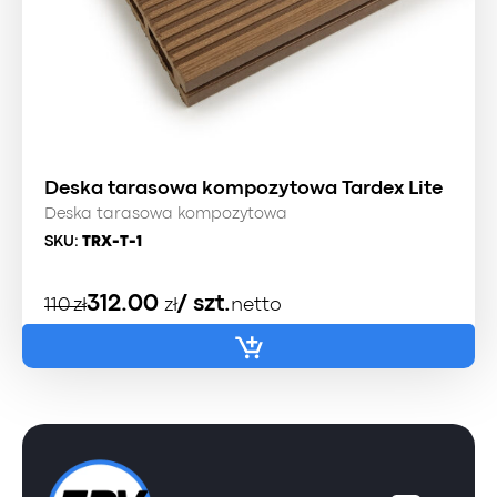
Deska tarasowa kompozytowa Tardex Lite
Deska tarasowa kompozytowa
SKU:
TRX-T-1
Pierwotna
Aktualna
312.00
/ szt.
110
zł
zł
netto
cena
cena
wynosiła:
wynosi:
110 zł.
98 zł.