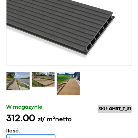
W magazynie
SKU:
GMRT_T_21
312.00
zł
/ m²
netto
Ilość: