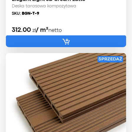
Deska tarasowa kompozytowa
SKU:
BGN-T-9
312.00
/ m²
zł
netto
SPRZEDAŻ