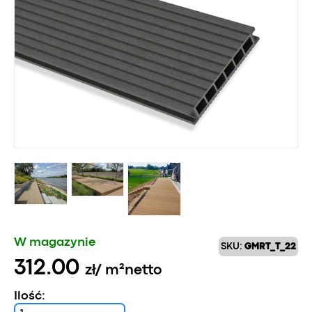
W magazynie
SKU:
GMRT_T_22
312.00
zł
/ m²
netto
Ilość: