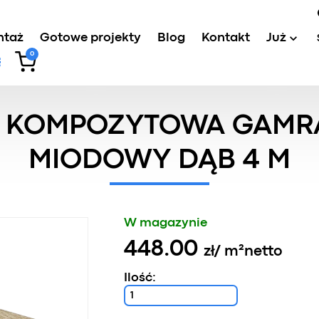
ntaż
Gotowe projekty
Blog
Kontakt
Już
0
wa kompozytowa
/
Deska tarasowa kompozytowa Gamrat 
 KOMPOZYTOWA GAMR
MIODOWY DĄB 4 M
W magazynie
448.00
zł
/ m²
netto
Ilość: