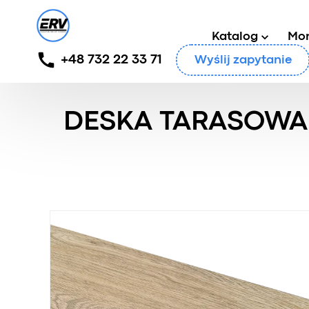
Katalog
Mo
+48 732 22 33 71
Wyślij zapytanie
Główny
/
Produkty
/
Deska tarasowa
/
Deska taraso
DESKA TARASOWA