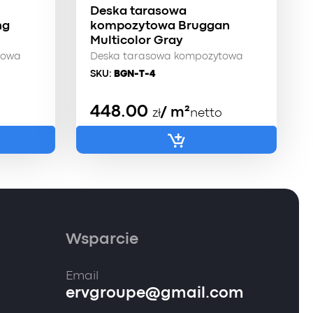
Deska tarasowa
ng
kompozytowa Bruggan
Multicolor Gray
towa
Deska tarasowa kompozytowa
SKU:
BGN-T-4
448.00
/ m²
zł
netto
Wsparcie
Email
ervgroupe@gmail.com