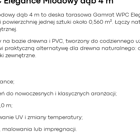
 Elegance Miodowy dąb 4 m
dowy dąb 4 m to deska tarasowa Gamrat WPC Eleg
i powierzchnię jednej sztuki około 0,560 m². Łączy 
trznej.
na bazie drewna i PVC, tworzony do codziennego u
praktyczną alternatywę dla drewna naturalnego: og
ki zewnętrzne.
ance;
eń do nowoczesnych i klasycznych aranżacji;
,0 m;
wanie UV i zmiany temperatury;
, malowania lub impregnacji.