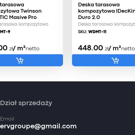
 tarasowa
Deska tarasowa
zytowa Twinson
kompozytowa IDecKi
IC Masive Pro
Duro 2.0
tarasowa kompozytowa
Deska tarasowa kompozy
MT-9
SKU:
WDMT-11
.00
448.00
/ m²
/ m²
zł
netto
zł
netto
Dział sprzedaży
Email
ervgroupe@gmail.com