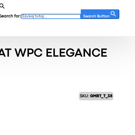
Search for:
Search Button
WPC Elegance Miodowy dąb 4 m
AT WPC ELEGANCE
SKU:
GMRT_T_35