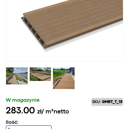
W magazynie
SKU:
GMRT_T_15
283.00
zł
/ m²
netto
Ilość: