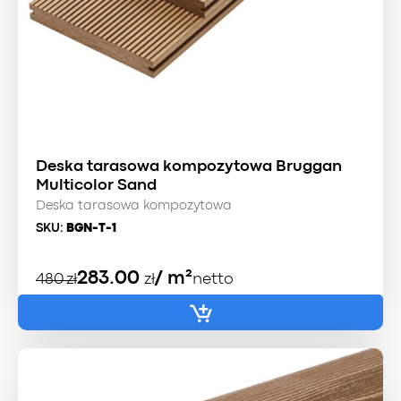
Deska tarasowa kompozytowa Bruggan
Multicolor Sand
Deska tarasowa kompozytowa
SKU:
BGN-T-1
Pierwotna
Aktualna
283.00
/ m²
480
zł
zł
netto
cena
cena
wynosiła:
wynosi:
480 zł.
415 zł.