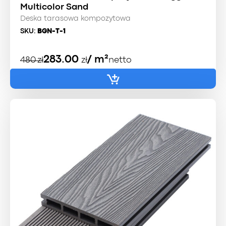
Multicolor Sand
Deska tarasowa kompozytowa
SKU:
BGN-T-1
Pierwotna
Aktualna
283.00
/ m²
480
zł
zł
netto
cena
cena
wynosiła:
wynosi:
480 zł.
415 zł.