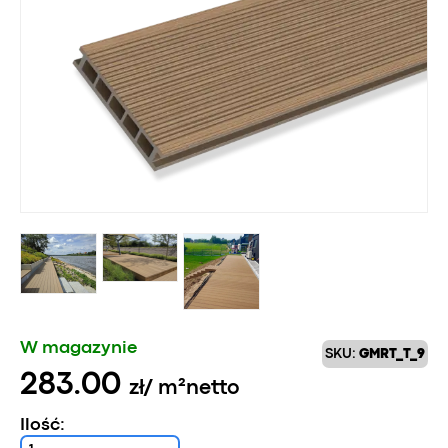
W magazynie
SKU:
GMRT_T_9
283.00
zł
/ m²
netto
Ilość: