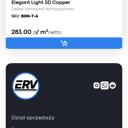
Elegant Light 3D Copper
Deska tarasowa kompozytowa
SKU:
BGN-T-6
283.00
/ m²
zł
netto
Dział sprzedaży