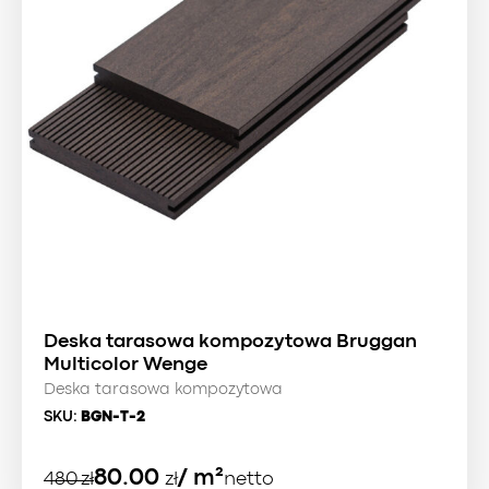
Deska tarasowa kompozytowa Bruggan
Multicolor Wenge
Deska tarasowa kompozytowa
SKU:
BGN-T-2
Pierwotna
Aktualna
80.00
/ m²
480
zł
zł
netto