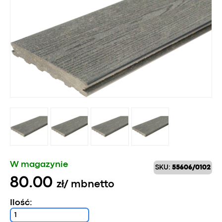
W magazynie
SKU:
55606/0102
80.00
zł
/ mb
netto
Ilość: