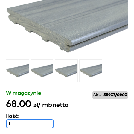
W magazynie
SKU:
55937/0203
68.00
zł
/ mb
netto
Ilość: