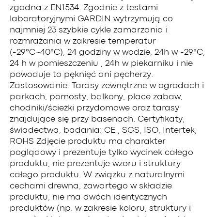
zgodna z EN1534. Zgodnie z testami
laboratoryjnymi GARDIN wytrzymują co
najmniej 23 szybkie cykle zamarzania i
rozmrażania w zakresie temperatur
(-29°C~40°C), 24 godziny w wodzie, 24h w -29°C,
24 h w pomieszczeniu , 24h w piekarniku i nie
powoduje to pęknięć ani pęcherzy.
Zastosowanie: Tarasy zewnętrzne w ogrodach i
parkach, pomosty, balkony, place zabaw,
chodniki/ścieżki przydomowe oraz tarasy
znajdujące się przy basenach. Certyfikaty,
świadectwa, badania: CE , SGS, ISO, Intertek,
ROHS Zdjęcie produktu ma charakter
poglądowy i prezentuje tylko wycinek całego
produktu, nie prezentuje wzoru i struktury
całego produktu. W związku z naturalnymi
cechami drewna, zawartego w składzie
produktu, nie ma dwóch identycznych
produktów (np. w zakresie koloru, struktury i