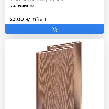
Deska tarasowa kompozytowa
SKU:
WDMT-10
23.00
/ m²
zł
netto