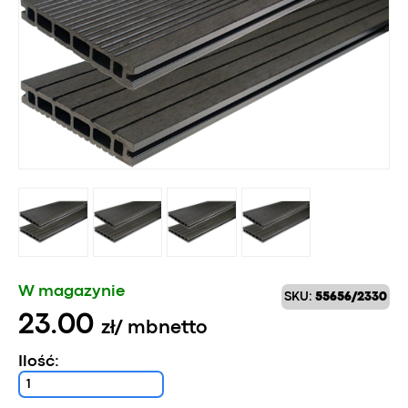
W magazynie
SKU:
55656/2330
23.00
zł
/ mb
netto
Ilość: