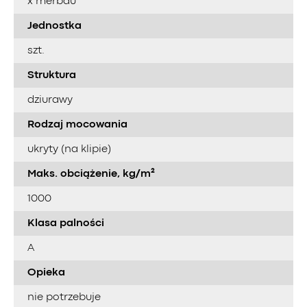
x merbau
Jednostka
szt.
Struktura
dziurawy
Rodzaj mocowania
ukryty (na klipie)
Maks. obciążenie, kg/m²
1000
Klasa palności
A
Opieka
nie potrzebuje