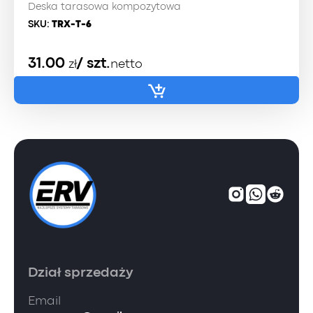
Deska tarasowa kompozytowa
SKU:
TRX-T-6
31.00
/ szt.
zł
netto
Dział sprzedaży
Email