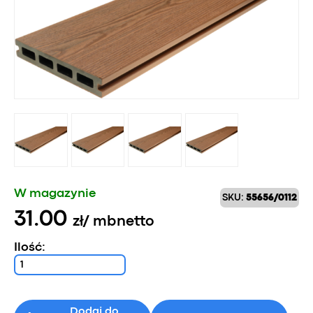
W magazynie
SKU:
55656/0112
31.00
zł
/ mb
netto
Ilość:
Dodaj do