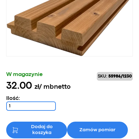
W magazynie
SKU:
55986/1230
32.00
zł
/ mb
netto
Ilość:
Dodaj do
Zamów pomiar
koszyka