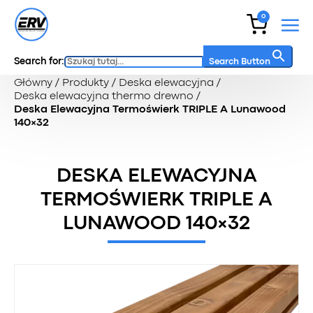
0
Search for:
Search Button
Główny
/
Produkty
/
Deska elewacyjna
/
Deska elewacyjna thermo drewno
/
Deska Elewacyjna Termoświerk TRIPLE A Lunawood
140×32
DESKA ELEWACYJNA
TERMOŚWIERK TRIPLE A
LUNAWOOD 140×32