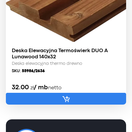
Deska Elewacyjna Termoświerk DUO A
Lunawood 140x32
Deska elewacyjna thermo drewno
SKU:
55986/2636
32.00
/ mb
zł
netto