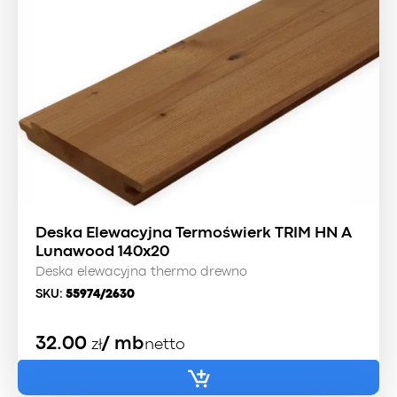
Deska Elewacyjna Termoświerk TRIM HN A
Lunawood 140x20
Deska elewacyjna thermo drewno
SKU:
55974/2630
32.00
/ mb
zł
netto