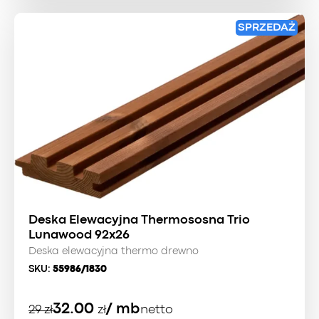
SPRZEDAŻ
Deska Elewacyjna Thermososna Trio
Lunawood 92x26
Deska elewacyjna thermo drewno
SKU:
55986/1830
Pierwotna
Aktualna
32.00
/ mb
29
zł
zł
netto