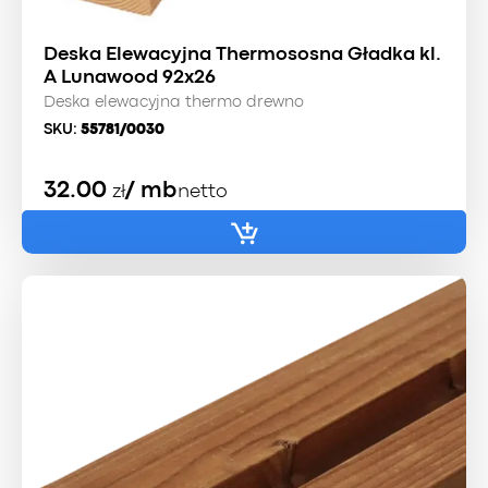
Deska Elewacyjna Thermososna Gładka kl.
A Lunawood 92x26
Deska elewacyjna thermo drewno
SKU:
55781/0030
32.00
/ mb
zł
netto