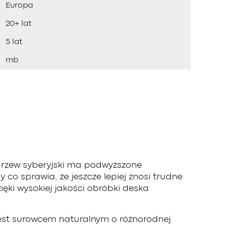
Europa
20+ lat
5 lat
mb
Modrzew syberyjski ma podwyższone
co sprawia, że jeszcze lepiej znosi trudne
ęki wysokiej jakości obróbki deska
jest surowcem naturalnym o różnorodnej