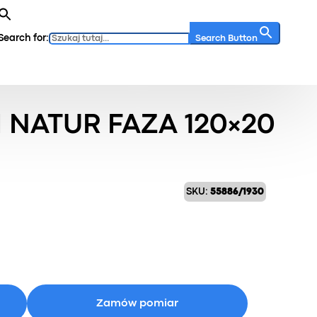
Search for:
Search Button
r Faza 120×20
NATUR FAZA 120×20
SKU:
55886/1930
Zamów pomiar