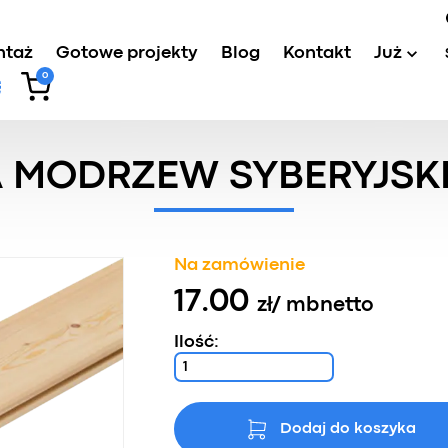
ntaż
Gotowe projekty
Blog
Kontakt
Już
0
cyjna drewno
/
Deska Elewacyjna Modrzew Syberyjski Natu
 MODRZEW SYBERYJSKI 
Na zamówienie
17.00
zł
/ mb
netto
Ilość:
Dodaj do koszyka