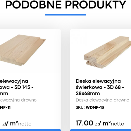
PODOBNE PRODUKTY
elewacyjna
Deska elewacyjna
owa - 3D 145 -
świerkowa - 3D 68 -
5mm
28x68mm
lewacyjna drewno
Deska elewacyjna drewno
MF-11
SKU:
WDMF-13
0
17.00
/ m²
/ m²
zł
netto
zł
netto