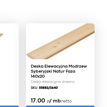
Deska Elewacyjna Modrzew
Syberyjski Natur Faza
140x20
Deska elewacyjna drewno
SKU:
55882/3640
17.00
/ mb
zł
netto