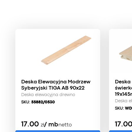
Deska Elewacyjna Modrzew
Deska 
Syberyjski TIGA AB 90x22
świerk
19x14
Deska elewacyjna drewno
Deska e
SKU:
55882/0530
SKU:
WD
17.00
17.0
/ mb
zł
netto