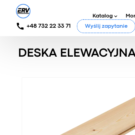
Katalog
Mo
+48 732 22 33 71
Wyślij zapytanie
Główny
/
Produkty
/
Deska elewacyjna
/
Deska elewa
DESKA ELEWACYJNA