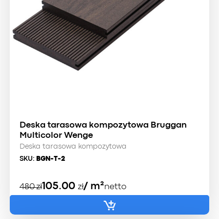
Deska tarasowa kompozytowa Bruggan
Multicolor Wenge
Deska tarasowa kompozytowa
SKU:
BGN-T-2
Pierwotna
Aktualna
105.00
/ m²
480
zł
zł
netto
cena
cena
wynosiła:
wynosi: