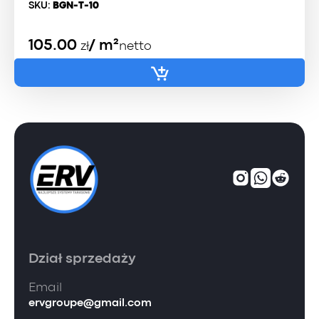
SKU:
BGN-T-10
105.00
/ m²
zł
netto
Dział sprzedaży
Email
ervgroupe@gmail.com